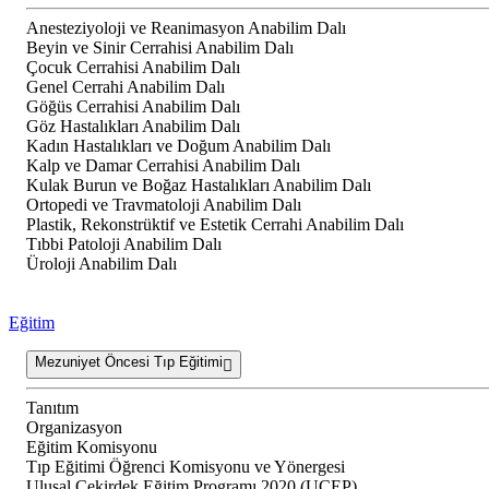
Anesteziyoloji ve Reanimasyon Anabilim Dalı
Beyin ve Sinir Cerrahisi Anabilim Dalı
Çocuk Cerrahisi Anabilim Dalı
Genel Cerrahi Anabilim Dalı
Göğüs Cerrahisi Anabilim Dalı
Göz Hastalıkları Anabilim Dalı
Kadın Hastalıkları ve Doğum Anabilim Dalı
Kalp ve Damar Cerrahisi Anabilim Dalı
Kulak Burun ve Boğaz Hastalıkları Anabilim Dalı
Ortopedi ve Travmatoloji Anabilim Dalı
Plastik, Rekonstrüktif ve Estetik Cerrahi Anabilim Dalı
Tıbbi Patoloji Anabilim Dalı
Üroloji Anabilim Dalı
Eğitim
Mezuniyet Öncesi Tıp Eğitimi
Tanıtım
Organizasyon
Eğitim Komisyonu
Tıp Eğitimi Öğrenci Komisyonu ve Yönergesi
Ulusal Çekirdek Eğitim Programı 2020 (UÇEP)