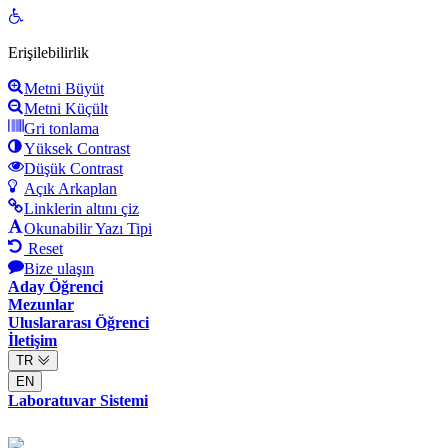
Open
toolbar
Erişilebilirlik
Metni Büyüt
Metni Küçült
Gri tonlama
Yüksek Contrast
Düşük Contrast
Açık Arkaplan
Linklerin altını çiz
Okunabilir Yazı Tipi
Reset
Bize ulaşın
Aday Öğrenci
Mezunlar
Uluslararası Öğrenci
İletişim
TR
EN
Laboratuvar Sistemi