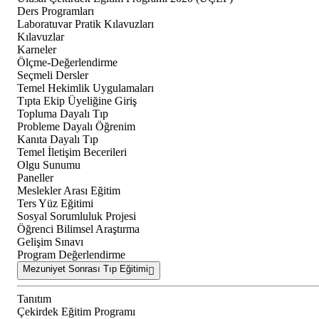
Ders Programları
Laboratuvar Pratik Kılavuzları
Kılavuzlar
Karneler
Ölçme-Değerlendirme
Seçmeli Dersler
Temel Hekimlik Uygulamaları
Tıpta Ekip Üyeliğine Giriş
Topluma Dayalı Tıp
Probleme Dayalı Öğrenim
Kanıta Dayalı Tıp
Temel İletişim Becerileri
Olgu Sunumu
Paneller
Meslekler Arası Eğitim
Ters Yüz Eğitimi
Sosyal Sorumluluk Projesi
Öğrenci Bilimsel Araştırma
Gelişim Sınavı
Program Değerlendirme
Mezuniyet Sonrası Tıp Eğitimi
Tanıtım
Çekirdek Eğitim Programı