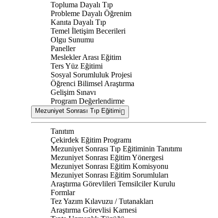
Topluma Dayalı Tıp
Probleme Dayalı Öğrenim
Kanıta Dayalı Tıp
Temel İletişim Becerileri
Olgu Sunumu
Paneller
Meslekler Arası Eğitim
Ters Yüz Eğitimi
Sosyal Sorumluluk Projesi
Öğrenci Bilimsel Araştırma
Gelişim Sınavı
Program Değerlendirme
Mezuniyet Sonrası Tıp Eğitimi
Tanıtım
Çekirdek Eğitim Programı
Mezuniyet Sonrası Tıp Eğitiminin Tanıtımı
Mezuniyet Sonrası Eğitim Yönergesi
Mezuniyet Sonrası Eğitim Komisyonu
Mezuniyet Sonrası Eğitim Sorumluları
Araştırma Görevlileri Temsilciler Kurulu
Formlar
Tez Yazım Kılavuzu / Tutanakları
Araştırma Görevlisi Karnesi