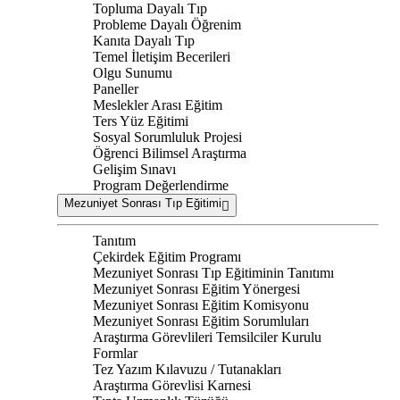
Topluma Dayalı Tıp
Probleme Dayalı Öğrenim
Kanıta Dayalı Tıp
Temel İletişim Becerileri
Olgu Sunumu
Paneller
Meslekler Arası Eğitim
Ters Yüz Eğitimi
Sosyal Sorumluluk Projesi
Öğrenci Bilimsel Araştırma
Gelişim Sınavı
Program Değerlendirme
Mezuniyet Sonrası Tıp Eğitimi
Tanıtım
Çekirdek Eğitim Programı
Mezuniyet Sonrası Tıp Eğitiminin Tanıtımı
Mezuniyet Sonrası Eğitim Yönergesi
Mezuniyet Sonrası Eğitim Komisyonu
Mezuniyet Sonrası Eğitim Sorumluları
Araştırma Görevlileri Temsilciler Kurulu
Formlar
Tez Yazım Kılavuzu / Tutanakları
Araştırma Görevlisi Karnesi