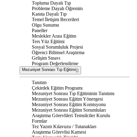
Topluma Dayalı Tıp
Probleme Dayalı Öğrenim
Kanıta Dayalı Tıp
Temel İletişim Becerileri
Olgu Sunumu
Paneller
Meslekler Arası Eğitim
Ters Yüz Eğitimi
Sosyal Sorumluluk Projesi
Öğrenci Bilimsel Araştırma
Gelişim Sınavı
Program Değerlendirme
Mezuniyet Sonrası Tıp Eğitimi
Tanıtım
Çekirdek Eğitim Programı
Mezuniyet Sonrası Tıp Eğitiminin Tanıtımı
Mezuniyet Sonrası Eğitim Yönergesi
Mezuniyet Sonrası Eğitim Komisyonu
Mezuniyet Sonrası Eğitim Sorumluları
Araştırma Görevlileri Temsilciler Kurulu
Formlar
Tez Yazım Kılavuzu / Tutanakları
Araştırma Görevlisi Karnesi