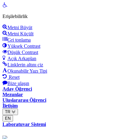
Open
toolbar
Erişilebilirlik
Metni Büyüt
Metni Küçült
Gri tonlama
Yüksek Contrast
Düşük Contrast
Açık Arkaplan
Linklerin altını çiz
Okunabilir Yazı Tipi
Reset
Bize ulaşın
Aday Öğrenci
Mezunlar
Uluslararası Öğrenci
İletişim
TR
EN
Laboratuvar Sistemi