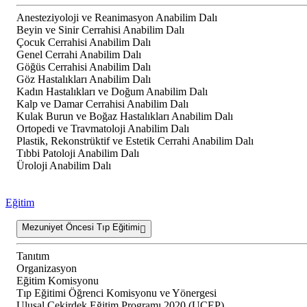
Anesteziyoloji ve Reanimasyon Anabilim Dalı
Beyin ve Sinir Cerrahisi Anabilim Dalı
Çocuk Cerrahisi Anabilim Dalı
Genel Cerrahi Anabilim Dalı
Göğüs Cerrahisi Anabilim Dalı
Göz Hastalıkları Anabilim Dalı
Kadın Hastalıkları ve Doğum Anabilim Dalı
Kalp ve Damar Cerrahisi Anabilim Dalı
Kulak Burun ve Boğaz Hastalıkları Anabilim Dalı
Ortopedi ve Travmatoloji Anabilim Dalı
Plastik, Rekonstrüktif ve Estetik Cerrahi Anabilim Dalı
Tıbbi Patoloji Anabilim Dalı
Üroloji Anabilim Dalı
Eğitim
Mezuniyet Öncesi Tıp Eğitimi
Tanıtım
Organizasyon
Eğitim Komisyonu
Tıp Eğitimi Öğrenci Komisyonu ve Yönergesi
Ulusal Çekirdek Eğitim Programı 2020 (UÇEP)