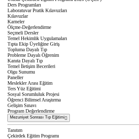
Ders Programları
Laboratuvar Pratik Kılavuzları
Kılavuzlar
Karneler
Ölçme-Değerlendirme
Seçmeli Dersler
Temel Hekimlik Uygulamaları
Tıpta Ekip Üyeliğine Giriş
Topluma Dayalı Tıp
Probleme Dayalı Öğrenim
Kanıta Dayalı Tıp
Temel İletişim Becerileri
Olgu Sunumu
Paneller
Meslekler Arası Eğitim
Ters Yüz Eğitimi
Sosyal Sorumluluk Projesi
Öğrenci Bilimsel Araştırma
Gelişim Sınavı
Program Değerlendirme
Mezuniyet Sonrası Tıp Eğitimi
Tanıtım
Çekirdek Eğitim Programı