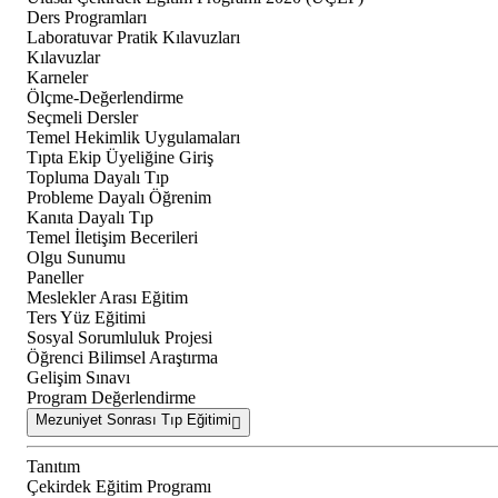
Ders Programları
Laboratuvar Pratik Kılavuzları
Kılavuzlar
Karneler
Ölçme-Değerlendirme
Seçmeli Dersler
Temel Hekimlik Uygulamaları
Tıpta Ekip Üyeliğine Giriş
Topluma Dayalı Tıp
Probleme Dayalı Öğrenim
Kanıta Dayalı Tıp
Temel İletişim Becerileri
Olgu Sunumu
Paneller
Meslekler Arası Eğitim
Ters Yüz Eğitimi
Sosyal Sorumluluk Projesi
Öğrenci Bilimsel Araştırma
Gelişim Sınavı
Program Değerlendirme
Mezuniyet Sonrası Tıp Eğitimi
Tanıtım
Çekirdek Eğitim Programı