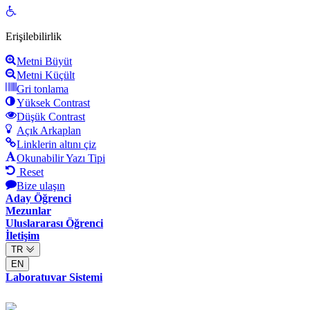
Open
toolbar
Erişilebilirlik
Metni Büyüt
Metni Küçült
Gri tonlama
Yüksek Contrast
Düşük Contrast
Açık Arkaplan
Linklerin altını çiz
Okunabilir Yazı Tipi
Reset
Bize ulaşın
Aday Öğrenci
Mezunlar
Uluslararası Öğrenci
İletişim
TR
EN
Laboratuvar Sistemi