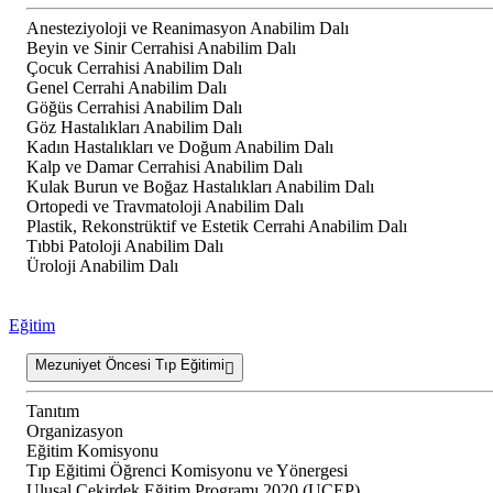
Anesteziyoloji ve Reanimasyon Anabilim Dalı
Beyin ve Sinir Cerrahisi Anabilim Dalı
Çocuk Cerrahisi Anabilim Dalı
Genel Cerrahi Anabilim Dalı
Göğüs Cerrahisi Anabilim Dalı
Göz Hastalıkları Anabilim Dalı
Kadın Hastalıkları ve Doğum Anabilim Dalı
Kalp ve Damar Cerrahisi Anabilim Dalı
Kulak Burun ve Boğaz Hastalıkları Anabilim Dalı
Ortopedi ve Travmatoloji Anabilim Dalı
Plastik, Rekonstrüktif ve Estetik Cerrahi Anabilim Dalı
Tıbbi Patoloji Anabilim Dalı
Üroloji Anabilim Dalı
Eğitim
Mezuniyet Öncesi Tıp Eğitimi
Tanıtım
Organizasyon
Eğitim Komisyonu
Tıp Eğitimi Öğrenci Komisyonu ve Yönergesi
Ulusal Çekirdek Eğitim Programı 2020 (UÇEP)