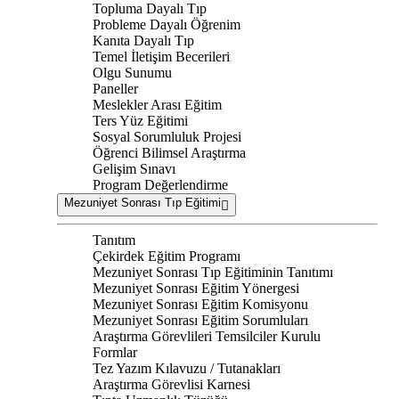
Topluma Dayalı Tıp
Probleme Dayalı Öğrenim
Kanıta Dayalı Tıp
Temel İletişim Becerileri
Olgu Sunumu
Paneller
Meslekler Arası Eğitim
Ters Yüz Eğitimi
Sosyal Sorumluluk Projesi
Öğrenci Bilimsel Araştırma
Gelişim Sınavı
Program Değerlendirme
Mezuniyet Sonrası Tıp Eğitimi
Tanıtım
Çekirdek Eğitim Programı
Mezuniyet Sonrası Tıp Eğitiminin Tanıtımı
Mezuniyet Sonrası Eğitim Yönergesi
Mezuniyet Sonrası Eğitim Komisyonu
Mezuniyet Sonrası Eğitim Sorumluları
Araştırma Görevlileri Temsilciler Kurulu
Formlar
Tez Yazım Kılavuzu / Tutanakları
Araştırma Görevlisi Karnesi