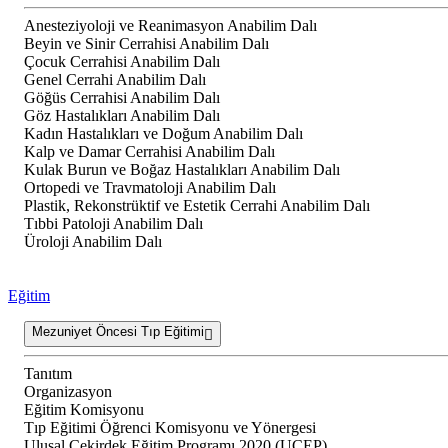
Anesteziyoloji ve Reanimasyon Anabilim Dalı
Beyin ve Sinir Cerrahisi Anabilim Dalı
Çocuk Cerrahisi Anabilim Dalı
Genel Cerrahi Anabilim Dalı
Göğüs Cerrahisi Anabilim Dalı
Göz Hastalıkları Anabilim Dalı
Kadın Hastalıkları ve Doğum Anabilim Dalı
Kalp ve Damar Cerrahisi Anabilim Dalı
Kulak Burun ve Boğaz Hastalıkları Anabilim Dalı
Ortopedi ve Travmatoloji Anabilim Dalı
Plastik, Rekonstrüktif ve Estetik Cerrahi Anabilim Dalı
Tıbbi Patoloji Anabilim Dalı
Üroloji Anabilim Dalı
Eğitim
Mezuniyet Öncesi Tıp Eğitimi
Tanıtım
Organizasyon
Eğitim Komisyonu
Tıp Eğitimi Öğrenci Komisyonu ve Yönergesi
Ulusal Çekirdek Eğitim Programı 2020 (UÇEP)