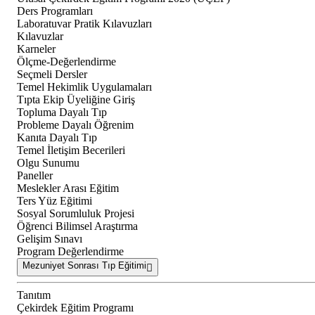
Ders Programları
Laboratuvar Pratik Kılavuzları
Kılavuzlar
Karneler
Ölçme-Değerlendirme
Seçmeli Dersler
Temel Hekimlik Uygulamaları
Tıpta Ekip Üyeliğine Giriş
Topluma Dayalı Tıp
Probleme Dayalı Öğrenim
Kanıta Dayalı Tıp
Temel İletişim Becerileri
Olgu Sunumu
Paneller
Meslekler Arası Eğitim
Ters Yüz Eğitimi
Sosyal Sorumluluk Projesi
Öğrenci Bilimsel Araştırma
Gelişim Sınavı
Program Değerlendirme
Mezuniyet Sonrası Tıp Eğitimi
Tanıtım
Çekirdek Eğitim Programı