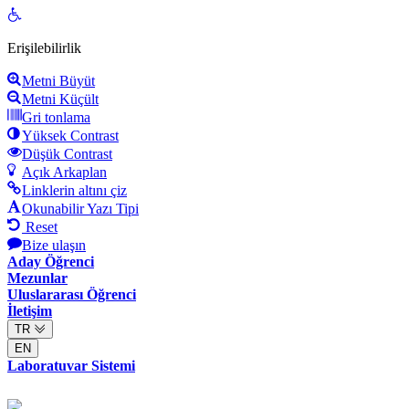
Open
toolbar
Erişilebilirlik
Metni Büyüt
Metni Küçült
Gri tonlama
Yüksek Contrast
Düşük Contrast
Açık Arkaplan
Linklerin altını çiz
Okunabilir Yazı Tipi
Reset
Bize ulaşın
Aday Öğrenci
Mezunlar
Uluslararası Öğrenci
İletişim
TR
EN
Laboratuvar Sistemi