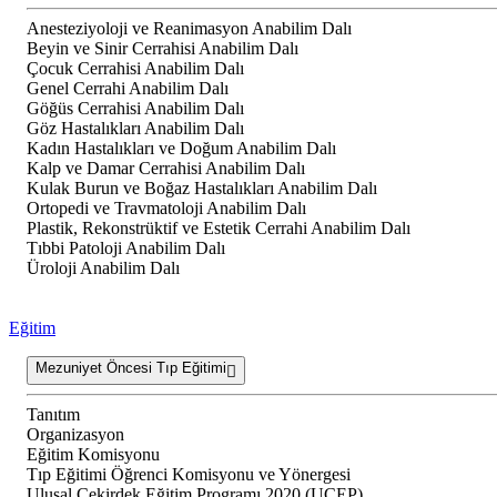
Anesteziyoloji ve Reanimasyon Anabilim Dalı
Beyin ve Sinir Cerrahisi Anabilim Dalı
Çocuk Cerrahisi Anabilim Dalı
Genel Cerrahi Anabilim Dalı
Göğüs Cerrahisi Anabilim Dalı
Göz Hastalıkları Anabilim Dalı
Kadın Hastalıkları ve Doğum Anabilim Dalı
Kalp ve Damar Cerrahisi Anabilim Dalı
Kulak Burun ve Boğaz Hastalıkları Anabilim Dalı
Ortopedi ve Travmatoloji Anabilim Dalı
Plastik, Rekonstrüktif ve Estetik Cerrahi Anabilim Dalı
Tıbbi Patoloji Anabilim Dalı
Üroloji Anabilim Dalı
Eğitim
Mezuniyet Öncesi Tıp Eğitimi
Tanıtım
Organizasyon
Eğitim Komisyonu
Tıp Eğitimi Öğrenci Komisyonu ve Yönergesi
Ulusal Çekirdek Eğitim Programı 2020 (UÇEP)