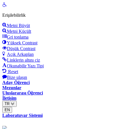
Open
toolbar
Erişilebilirlik
Metni Büyüt
Metni Küçült
Gri tonlama
Yüksek Contrast
Düşük Contrast
Açık Arkaplan
Linklerin altını çiz
Okunabilir Yazı Tipi
Reset
Bize ulaşın
Aday Öğrenci
Mezunlar
Uluslararası Öğrenci
İletişim
TR
EN
Laboratuvar Sistemi