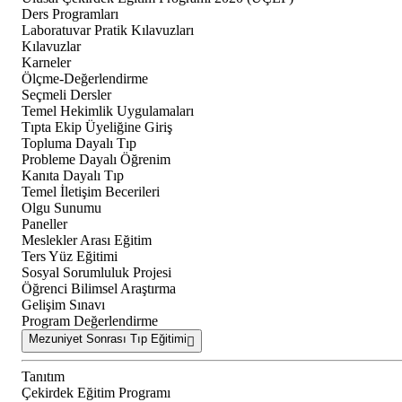
Ders Programları
Laboratuvar Pratik Kılavuzları
Kılavuzlar
Karneler
Ölçme-Değerlendirme
Seçmeli Dersler
Temel Hekimlik Uygulamaları
Tıpta Ekip Üyeliğine Giriş
Topluma Dayalı Tıp
Probleme Dayalı Öğrenim
Kanıta Dayalı Tıp
Temel İletişim Becerileri
Olgu Sunumu
Paneller
Meslekler Arası Eğitim
Ters Yüz Eğitimi
Sosyal Sorumluluk Projesi
Öğrenci Bilimsel Araştırma
Gelişim Sınavı
Program Değerlendirme
Mezuniyet Sonrası Tıp Eğitimi
Tanıtım
Çekirdek Eğitim Programı