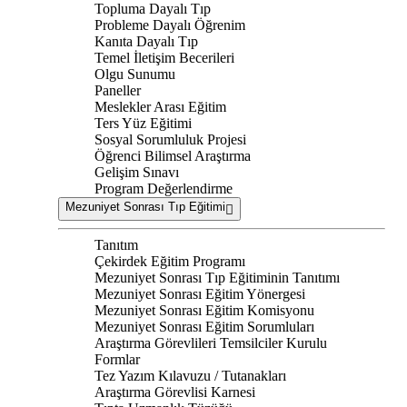
Topluma Dayalı Tıp
Probleme Dayalı Öğrenim
Kanıta Dayalı Tıp
Temel İletişim Becerileri
Olgu Sunumu
Paneller
Meslekler Arası Eğitim
Ters Yüz Eğitimi
Sosyal Sorumluluk Projesi
Öğrenci Bilimsel Araştırma
Gelişim Sınavı
Program Değerlendirme
Mezuniyet Sonrası Tıp Eğitimi
Tanıtım
Çekirdek Eğitim Programı
Mezuniyet Sonrası Tıp Eğitiminin Tanıtımı
Mezuniyet Sonrası Eğitim Yönergesi
Mezuniyet Sonrası Eğitim Komisyonu
Mezuniyet Sonrası Eğitim Sorumluları
Araştırma Görevlileri Temsilciler Kurulu
Formlar
Tez Yazım Kılavuzu / Tutanakları
Araştırma Görevlisi Karnesi