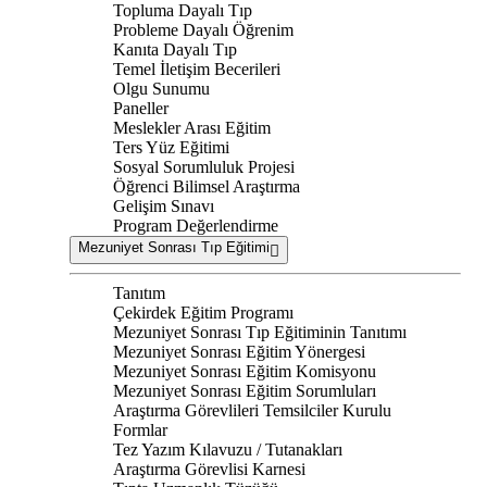
Topluma Dayalı Tıp
Probleme Dayalı Öğrenim
Kanıta Dayalı Tıp
Temel İletişim Becerileri
Olgu Sunumu
Paneller
Meslekler Arası Eğitim
Ters Yüz Eğitimi
Sosyal Sorumluluk Projesi
Öğrenci Bilimsel Araştırma
Gelişim Sınavı
Program Değerlendirme
Mezuniyet Sonrası Tıp Eğitimi
Tanıtım
Çekirdek Eğitim Programı
Mezuniyet Sonrası Tıp Eğitiminin Tanıtımı
Mezuniyet Sonrası Eğitim Yönergesi
Mezuniyet Sonrası Eğitim Komisyonu
Mezuniyet Sonrası Eğitim Sorumluları
Araştırma Görevlileri Temsilciler Kurulu
Formlar
Tez Yazım Kılavuzu / Tutanakları
Araştırma Görevlisi Karnesi