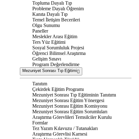
Topluma Dayalı Tıp
Probleme Dayalı Öğrenim
Kanıta Dayalı Tıp
Temel İletişim Becerileri
Olgu Sunumu
Paneller
Meslekler Arası Eğitim
Ters Yüz Eğitimi
Sosyal Sorumluluk Projesi
Öğrenci Bilimsel Araştırma
Gelişim Sınavı
Program Değerlendirme
Mezuniyet Sonrası Tıp Eğitimi
Tanıtım
Çekirdek Eğitim Programı
Mezuniyet Sonrası Tıp Eğitiminin Tanıtımı
Mezuniyet Sonrası Eğitim Yönergesi
Mezuniyet Sonrası Eğitim Komisyonu
Mezuniyet Sonrası Eğitim Sorumluları
Araştırma Görevlileri Temsilciler Kurulu
Formlar
Tez Yazım Kılavuzu / Tutanakları
Araştırma Görevlisi Karnesi