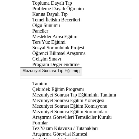
Topluma Dayalı Tıp
Probleme Dayalı Öğrenim
Kanıta Dayalı Tıp
Temel İletişim Becerileri
Olgu Sunumu
Paneller
Meslekler Arası Eğitim
Ters Yüz Eğitimi
Sosyal Sorumluluk Projesi
Öğrenci Bilimsel Araştırma
Gelişim Sınavı
Program Değerlendirme
Mezuniyet Sonrası Tıp Eğitimi
Tanıtım
Çekirdek Eğitim Programı
Mezuniyet Sonrası Tıp Eğitiminin Tanıtımı
Mezuniyet Sonrası Eğitim Yönergesi
Mezuniyet Sonrası Eğitim Komisyonu
Mezuniyet Sonrası Eğitim Sorumluları
Araştırma Görevlileri Temsilciler Kurulu
Formlar
Tez Yazım Kılavuzu / Tutanakları
Araştırma Görevlisi Karnesi