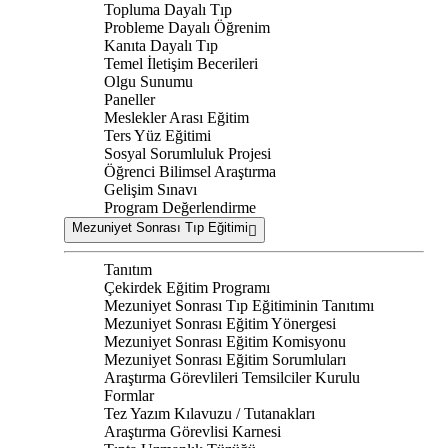
Topluma Dayalı Tıp
Probleme Dayalı Öğrenim
Kanıta Dayalı Tıp
Temel İletişim Becerileri
Olgu Sunumu
Paneller
Meslekler Arası Eğitim
Ters Yüz Eğitimi
Sosyal Sorumluluk Projesi
Öğrenci Bilimsel Araştırma
Gelişim Sınavı
Program Değerlendirme
Mezuniyet Sonrası Tıp Eğitimi
Tanıtım
Çekirdek Eğitim Programı
Mezuniyet Sonrası Tıp Eğitiminin Tanıtımı
Mezuniyet Sonrası Eğitim Yönergesi
Mezuniyet Sonrası Eğitim Komisyonu
Mezuniyet Sonrası Eğitim Sorumluları
Araştırma Görevlileri Temsilciler Kurulu
Formlar
Tez Yazım Kılavuzu / Tutanakları
Araştırma Görevlisi Karnesi