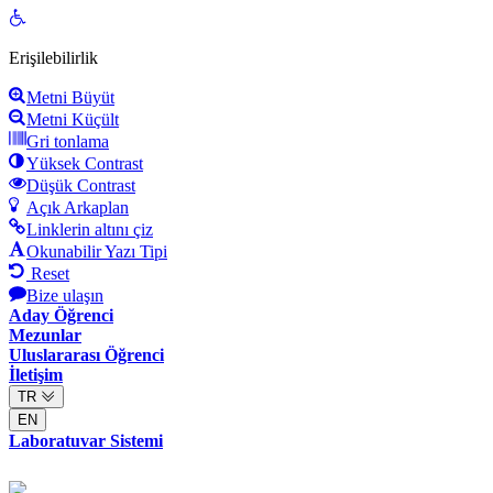
Open
toolbar
Erişilebilirlik
Metni Büyüt
Metni Küçült
Gri tonlama
Yüksek Contrast
Düşük Contrast
Açık Arkaplan
Linklerin altını çiz
Okunabilir Yazı Tipi
Reset
Bize ulaşın
Aday Öğrenci
Mezunlar
Uluslararası Öğrenci
İletişim
TR
EN
Laboratuvar Sistemi