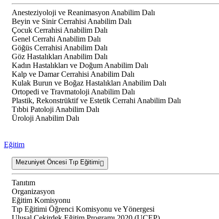
Anesteziyoloji ve Reanimasyon Anabilim Dalı
Beyin ve Sinir Cerrahisi Anabilim Dalı
Çocuk Cerrahisi Anabilim Dalı
Genel Cerrahi Anabilim Dalı
Göğüs Cerrahisi Anabilim Dalı
Göz Hastalıkları Anabilim Dalı
Kadın Hastalıkları ve Doğum Anabilim Dalı
Kalp ve Damar Cerrahisi Anabilim Dalı
Kulak Burun ve Boğaz Hastalıkları Anabilim Dalı
Ortopedi ve Travmatoloji Anabilim Dalı
Plastik, Rekonstrüktif ve Estetik Cerrahi Anabilim Dalı
Tıbbi Patoloji Anabilim Dalı
Üroloji Anabilim Dalı
Eğitim
Mezuniyet Öncesi Tıp Eğitimi
Tanıtım
Organizasyon
Eğitim Komisyonu
Tıp Eğitimi Öğrenci Komisyonu ve Yönergesi
Ulusal Çekirdek Eğitim Programı 2020 (UÇEP)