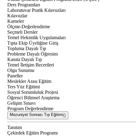
Ders Programları
Laboratuvar Pratik Kılavuzları
Kılavuzlar
Karneler
Ölçme-Değerlendirme
Seçmeli Dersler
Temel Hekimlik Uygulamaları
Tıpta Ekip Üyeliğine Giriş
Topluma Dayalı Tıp
Probleme Dayalı Öğrenim
Kanıta Dayalı Tıp
Temel İletişim Becerileri
Olgu Sunumu
Paneller
Meslekler Arası Eğitim
Ters Yüz Eğitimi
Sosyal Sorumluluk Projesi
Öğrenci Bilimsel Araştırma
Gelişim Sınavı
Program Değerlendirme
Mezuniyet Sonrası Tıp Eğitimi
Tanıtım
Çekirdek Eğitim Programı