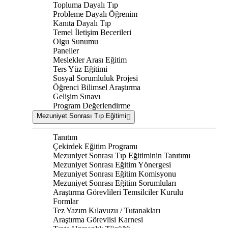
Topluma Dayalı Tıp
Probleme Dayalı Öğrenim
Kanıta Dayalı Tıp
Temel İletişim Becerileri
Olgu Sunumu
Paneller
Meslekler Arası Eğitim
Ters Yüz Eğitimi
Sosyal Sorumluluk Projesi
Öğrenci Bilimsel Araştırma
Gelişim Sınavı
Program Değerlendirme
Mezuniyet Sonrası Tıp Eğitimi
Tanıtım
Çekirdek Eğitim Programı
Mezuniyet Sonrası Tıp Eğitiminin Tanıtımı
Mezuniyet Sonrası Eğitim Yönergesi
Mezuniyet Sonrası Eğitim Komisyonu
Mezuniyet Sonrası Eğitim Sorumluları
Araştırma Görevlileri Temsilciler Kurulu
Formlar
Tez Yazım Kılavuzu / Tutanakları
Araştırma Görevlisi Karnesi