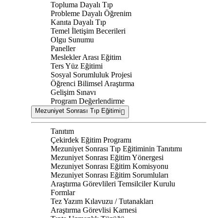
Topluma Dayalı Tıp
Probleme Dayalı Öğrenim
Kanıta Dayalı Tıp
Temel İletişim Becerileri
Olgu Sunumu
Paneller
Meslekler Arası Eğitim
Ters Yüz Eğitimi
Sosyal Sorumluluk Projesi
Öğrenci Bilimsel Araştırma
Gelişim Sınavı
Program Değerlendirme
Mezuniyet Sonrası Tıp Eğitimi
Tanıtım
Çekirdek Eğitim Programı
Mezuniyet Sonrası Tıp Eğitiminin Tanıtımı
Mezuniyet Sonrası Eğitim Yönergesi
Mezuniyet Sonrası Eğitim Komisyonu
Mezuniyet Sonrası Eğitim Sorumluları
Araştırma Görevlileri Temsilciler Kurulu
Formlar
Tez Yazım Kılavuzu / Tutanakları
Araştırma Görevlisi Karnesi