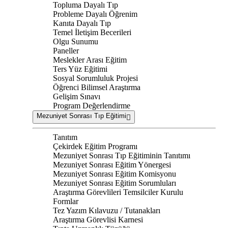
Topluma Dayalı Tıp
Probleme Dayalı Öğrenim
Kanıta Dayalı Tıp
Temel İletişim Becerileri
Olgu Sunumu
Paneller
Meslekler Arası Eğitim
Ters Yüz Eğitimi
Sosyal Sorumluluk Projesi
Öğrenci Bilimsel Araştırma
Gelişim Sınavı
Program Değerlendirme
Mezuniyet Sonrası Tıp Eğitimi
Tanıtım
Çekirdek Eğitim Programı
Mezuniyet Sonrası Tıp Eğitiminin Tanıtımı
Mezuniyet Sonrası Eğitim Yönergesi
Mezuniyet Sonrası Eğitim Komisyonu
Mezuniyet Sonrası Eğitim Sorumluları
Araştırma Görevlileri Temsilciler Kurulu
Formlar
Tez Yazım Kılavuzu / Tutanakları
Araştırma Görevlisi Karnesi