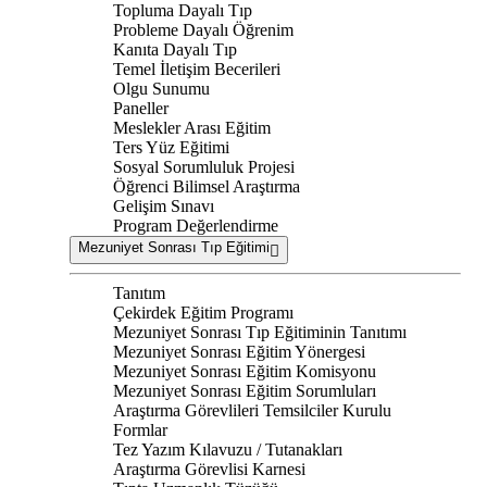
Topluma Dayalı Tıp
Probleme Dayalı Öğrenim
Kanıta Dayalı Tıp
Temel İletişim Becerileri
Olgu Sunumu
Paneller
Meslekler Arası Eğitim
Ters Yüz Eğitimi
Sosyal Sorumluluk Projesi
Öğrenci Bilimsel Araştırma
Gelişim Sınavı
Program Değerlendirme
Mezuniyet Sonrası Tıp Eğitimi
Tanıtım
Çekirdek Eğitim Programı
Mezuniyet Sonrası Tıp Eğitiminin Tanıtımı
Mezuniyet Sonrası Eğitim Yönergesi
Mezuniyet Sonrası Eğitim Komisyonu
Mezuniyet Sonrası Eğitim Sorumluları
Araştırma Görevlileri Temsilciler Kurulu
Formlar
Tez Yazım Kılavuzu / Tutanakları
Araştırma Görevlisi Karnesi