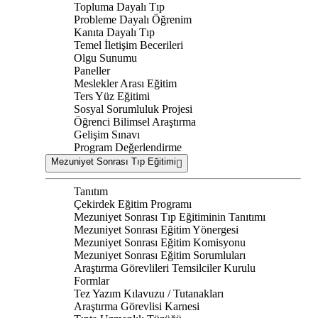
Topluma Dayalı Tıp
Probleme Dayalı Öğrenim
Kanıta Dayalı Tıp
Temel İletişim Becerileri
Olgu Sunumu
Paneller
Meslekler Arası Eğitim
Ters Yüz Eğitimi
Sosyal Sorumluluk Projesi
Öğrenci Bilimsel Araştırma
Gelişim Sınavı
Program Değerlendirme
Mezuniyet Sonrası Tıp Eğitimi
Tanıtım
Çekirdek Eğitim Programı
Mezuniyet Sonrası Tıp Eğitiminin Tanıtımı
Mezuniyet Sonrası Eğitim Yönergesi
Mezuniyet Sonrası Eğitim Komisyonu
Mezuniyet Sonrası Eğitim Sorumluları
Araştırma Görevlileri Temsilciler Kurulu
Formlar
Tez Yazım Kılavuzu / Tutanakları
Araştırma Görevlisi Karnesi