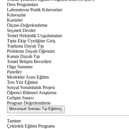
Ders Programları
Laboratuvar Pratik Kılavuzları
Kılavuzlar
Karneler
Ölçme-Değerlendirme
Seçmeli Dersler
Temel Hekimlik Uygulamaları
Tıpta Ekip Üyeliğine Giriş
Topluma Dayalı Tıp
Probleme Dayalı Öğrenim
Kanıta Dayalı Tıp
Temel İletişim Becerileri
Olgu Sunumu
Paneller
Meslekler Arası Eğitim
Ters Yüz Eğitimi
Sosyal Sorumluluk Projesi
Öğrenci Bilimsel Araştırma
Gelişim Sınavı
Program Değerlendirme
Mezuniyet Sonrası Tıp Eğitimi
Tanıtım
Çekirdek Eğitim Programı