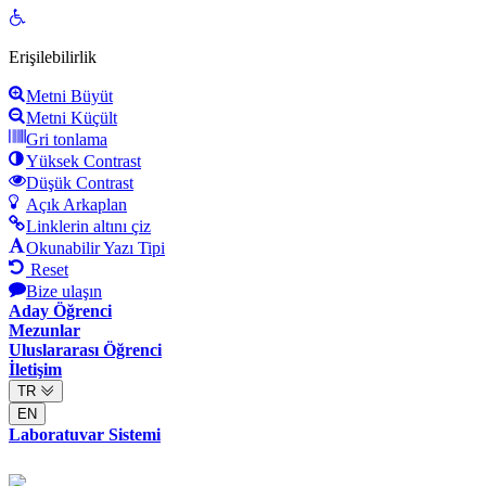
Open
toolbar
Erişilebilirlik
Metni Büyüt
Metni Küçült
Gri tonlama
Yüksek Contrast
Düşük Contrast
Açık Arkaplan
Linklerin altını çiz
Okunabilir Yazı Tipi
Reset
Bize ulaşın
Aday Öğrenci
Mezunlar
Uluslararası Öğrenci
İletişim
TR
EN
Laboratuvar Sistemi