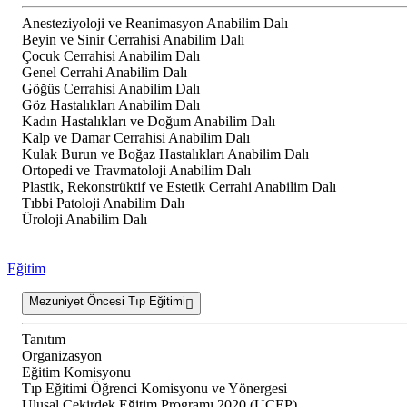
Anesteziyoloji ve Reanimasyon Anabilim Dalı
Beyin ve Sinir Cerrahisi Anabilim Dalı
Çocuk Cerrahisi Anabilim Dalı
Genel Cerrahi Anabilim Dalı
Göğüs Cerrahisi Anabilim Dalı
Göz Hastalıkları Anabilim Dalı
Kadın Hastalıkları ve Doğum Anabilim Dalı
Kalp ve Damar Cerrahisi Anabilim Dalı
Kulak Burun ve Boğaz Hastalıkları Anabilim Dalı
Ortopedi ve Travmatoloji Anabilim Dalı
Plastik, Rekonstrüktif ve Estetik Cerrahi Anabilim Dalı
Tıbbi Patoloji Anabilim Dalı
Üroloji Anabilim Dalı
Eğitim
Mezuniyet Öncesi Tıp Eğitimi
Tanıtım
Organizasyon
Eğitim Komisyonu
Tıp Eğitimi Öğrenci Komisyonu ve Yönergesi
Ulusal Çekirdek Eğitim Programı 2020 (UÇEP)