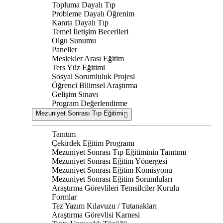
Topluma Dayalı Tıp
Probleme Dayalı Öğrenim
Kanıta Dayalı Tıp
Temel İletişim Becerileri
Olgu Sunumu
Paneller
Meslekler Arası Eğitim
Ters Yüz Eğitimi
Sosyal Sorumluluk Projesi
Öğrenci Bilimsel Araştırma
Gelişim Sınavı
Program Değerlendirme
Mezuniyet Sonrası Tıp Eğitimi
Tanıtım
Çekirdek Eğitim Programı
Mezuniyet Sonrası Tıp Eğitiminin Tanıtımı
Mezuniyet Sonrası Eğitim Yönergesi
Mezuniyet Sonrası Eğitim Komisyonu
Mezuniyet Sonrası Eğitim Sorumluları
Araştırma Görevlileri Temsilciler Kurulu
Formlar
Tez Yazım Kılavuzu / Tutanakları
Araştırma Görevlisi Karnesi