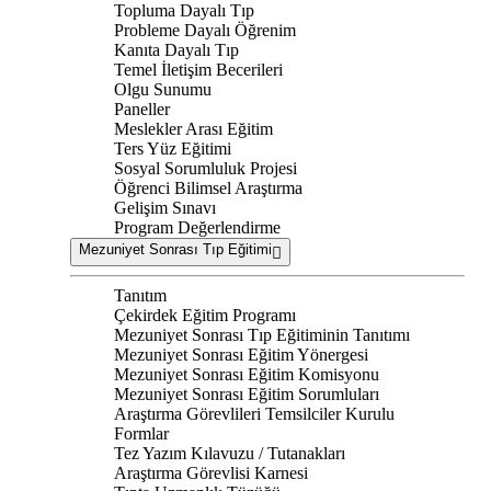
Topluma Dayalı Tıp
Probleme Dayalı Öğrenim
Kanıta Dayalı Tıp
Temel İletişim Becerileri
Olgu Sunumu
Paneller
Meslekler Arası Eğitim
Ters Yüz Eğitimi
Sosyal Sorumluluk Projesi
Öğrenci Bilimsel Araştırma
Gelişim Sınavı
Program Değerlendirme
Mezuniyet Sonrası Tıp Eğitimi
Tanıtım
Çekirdek Eğitim Programı
Mezuniyet Sonrası Tıp Eğitiminin Tanıtımı
Mezuniyet Sonrası Eğitim Yönergesi
Mezuniyet Sonrası Eğitim Komisyonu
Mezuniyet Sonrası Eğitim Sorumluları
Araştırma Görevlileri Temsilciler Kurulu
Formlar
Tez Yazım Kılavuzu / Tutanakları
Araştırma Görevlisi Karnesi