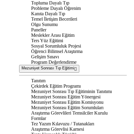
Topluma Dayalı Tıp
Probleme Dayalı Öğrenim
Kanıta Dayalı Tıp
Temel İletişim Becerileri
Olgu Sunumu
Paneller
Meslekler Arası Eğitim
Ters Yüz Eğitimi
Sosyal Sorumluluk Projesi
Öğrenci Bilimsel Araştırma
Gelişim Sınavı
Program Değerlendirme
Mezuniyet Sonrası Tıp Eğitimi
Tanıtım
Çekirdek Eğitim Programı
Mezuniyet Sonrası Tıp Eğitiminin Tanıtımı
Mezuniyet Sonrası Eğitim Yönergesi
Mezuniyet Sonrası Eğitim Komisyonu
Mezuniyet Sonrası Eğitim Sorumluları
Araştırma Görevlileri Temsilciler Kurulu
Formlar
Tez Yazım Kılavuzu / Tutanakları
Araştırma Görevlisi Karnesi