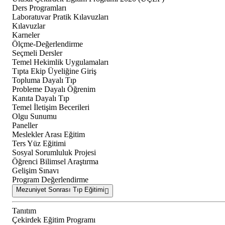
Ders Programları
Laboratuvar Pratik Kılavuzları
Kılavuzlar
Karneler
Ölçme-Değerlendirme
Seçmeli Dersler
Temel Hekimlik Uygulamaları
Tıpta Ekip Üyeliğine Giriş
Topluma Dayalı Tıp
Probleme Dayalı Öğrenim
Kanıta Dayalı Tıp
Temel İletişim Becerileri
Olgu Sunumu
Paneller
Meslekler Arası Eğitim
Ters Yüz Eğitimi
Sosyal Sorumluluk Projesi
Öğrenci Bilimsel Araştırma
Gelişim Sınavı
Program Değerlendirme
Mezuniyet Sonrası Tıp Eğitimi
Tanıtım
Çekirdek Eğitim Programı