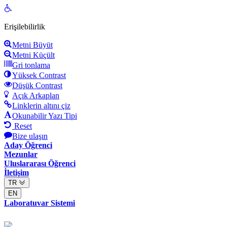
Open
toolbar
Erişilebilirlik
Metni Büyüt
Metni Küçült
Gri tonlama
Yüksek Contrast
Düşük Contrast
Açık Arkaplan
Linklerin altını çiz
Okunabilir Yazı Tipi
Reset
Bize ulaşın
Aday Öğrenci
Mezunlar
Uluslararası Öğrenci
İletişim
TR
EN
Laboratuvar Sistemi