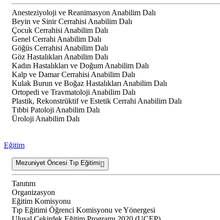
Anesteziyoloji ve Reanimasyon Anabilim Dalı
Beyin ve Sinir Cerrahisi Anabilim Dalı
Çocuk Cerrahisi Anabilim Dalı
Genel Cerrahi Anabilim Dalı
Göğüs Cerrahisi Anabilim Dalı
Göz Hastalıkları Anabilim Dalı
Kadın Hastalıkları ve Doğum Anabilim Dalı
Kalp ve Damar Cerrahisi Anabilim Dalı
Kulak Burun ve Boğaz Hastalıkları Anabilim Dalı
Ortopedi ve Travmatoloji Anabilim Dalı
Plastik, Rekonstrüktif ve Estetik Cerrahi Anabilim Dalı
Tıbbi Patoloji Anabilim Dalı
Üroloji Anabilim Dalı
Eğitim
Mezuniyet Öncesi Tıp Eğitimi
Tanıtım
Organizasyon
Eğitim Komisyonu
Tıp Eğitimi Öğrenci Komisyonu ve Yönergesi
Ulusal Çekirdek Eğitim Programı 2020 (UÇEP)