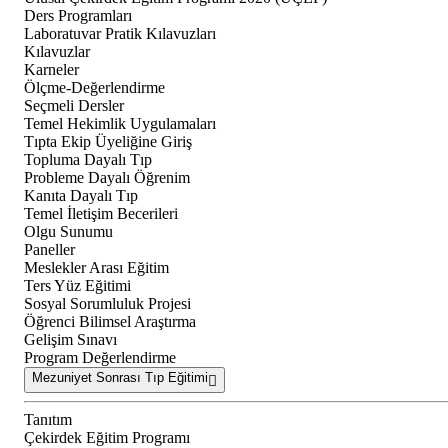
Ders Programları
Laboratuvar Pratik Kılavuzları
Kılavuzlar
Karneler
Ölçme-Değerlendirme
Seçmeli Dersler
Temel Hekimlik Uygulamaları
Tıpta Ekip Üyeliğine Giriş
Topluma Dayalı Tıp
Probleme Dayalı Öğrenim
Kanıta Dayalı Tıp
Temel İletişim Becerileri
Olgu Sunumu
Paneller
Meslekler Arası Eğitim
Ters Yüz Eğitimi
Sosyal Sorumluluk Projesi
Öğrenci Bilimsel Araştırma
Gelişim Sınavı
Program Değerlendirme
Mezuniyet Sonrası Tıp Eğitimi
Tanıtım
Çekirdek Eğitim Programı