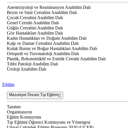
Anesteziyoloji ve Reanimasyon Anabilim Dalı
Beyin ve Sinir Cerrahisi Anabilim Dalı
Çocuk Cerrahisi Anabilim Dalı
Genel Cerrahi Anabilim Dalı
Göğüs Cerrahisi Anabilim Dalı
Göz Hastalıkları Anabilim Dalı
Kadın Hastalıkları ve Doğum Anabilim Dalı
Kalp ve Damar Cerrahisi Anabilim Dalı
Kulak Burun ve Boğaz Hastalıkları Anabilim Dalı
Ortopedi ve Travmatoloji Anabilim Dalı
Plastik, Rekonstrüktif ve Estetik Cerrahi Anabilim Dalı
Tıbbi Patoloji Anabilim Dalı
Üroloji Anabilim Dalı
Eğitim
Mezuniyet Öncesi Tıp Eğitimi
Tanıtım
Organizasyon
Eğitim Komisyonu
Tıp Eğitimi Öğrenci Komisyonu ve Yönergesi
Ulusal Çekirdek Eğitim Programı 2020 (UÇEP)