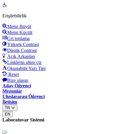
Open
toolbar
Erişilebilirlik
Metni Büyüt
Metni Küçült
Gri tonlama
Yüksek Contrast
Düşük Contrast
Açık Arkaplan
Linklerin altını çiz
Okunabilir Yazı Tipi
Reset
Bize ulaşın
Aday Öğrenci
Mezunlar
Uluslararası Öğrenci
İletişim
TR
EN
Laboratuvar Sistemi