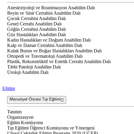
Anesteziyoloji ve Reanimasyon Anabilim Dalı
Beyin ve Sinir Cerrahisi Anabilim Dalı
Çocuk Cerrahisi Anabilim Dalı
Genel Cerrahi Anabilim Dalı
Göğüs Cerrahisi Anabilim Dalı
Göz Hastalıkları Anabilim Dalı
Kadın Hastalıkları ve Doğum Anabilim Dalı
Kalp ve Damar Cerrahisi Anabilim Dalı
Kulak Burun ve Boğaz Hastalıkları Anabilim Dalı
Ortopedi ve Travmatoloji Anabilim Dalı
Plastik, Rekonstrüktif ve Estetik Cerrahi Anabilim Dalı
Tıbbi Patoloji Anabilim Dalı
Üroloji Anabilim Dalı
Eğitim
Mezuniyet Öncesi Tıp Eğitimi
Tanıtım
Organizasyon
Eğitim Komisyonu
Tıp Eğitimi Öğrenci Komisyonu ve Yönergesi
Ulusal Çekirdek Eğitim Programı 2020 (UÇEP)