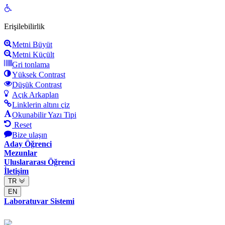
Open
toolbar
Erişilebilirlik
Metni Büyüt
Metni Küçült
Gri tonlama
Yüksek Contrast
Düşük Contrast
Açık Arkaplan
Linklerin altını çiz
Okunabilir Yazı Tipi
Reset
Bize ulaşın
Aday Öğrenci
Mezunlar
Uluslararası Öğrenci
İletişim
TR
EN
Laboratuvar Sistemi