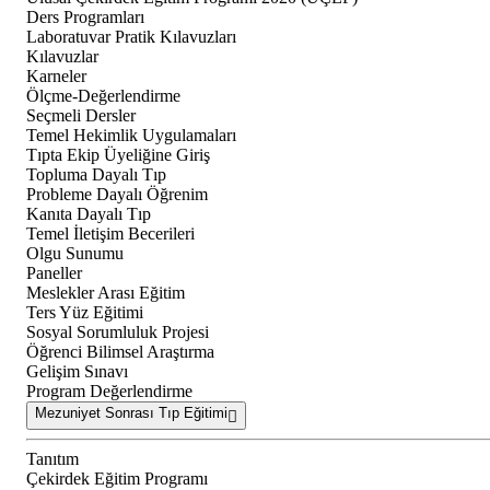
Ders Programları
Laboratuvar Pratik Kılavuzları
Kılavuzlar
Karneler
Ölçme-Değerlendirme
Seçmeli Dersler
Temel Hekimlik Uygulamaları
Tıpta Ekip Üyeliğine Giriş
Topluma Dayalı Tıp
Probleme Dayalı Öğrenim
Kanıta Dayalı Tıp
Temel İletişim Becerileri
Olgu Sunumu
Paneller
Meslekler Arası Eğitim
Ters Yüz Eğitimi
Sosyal Sorumluluk Projesi
Öğrenci Bilimsel Araştırma
Gelişim Sınavı
Program Değerlendirme
Mezuniyet Sonrası Tıp Eğitimi
Tanıtım
Çekirdek Eğitim Programı