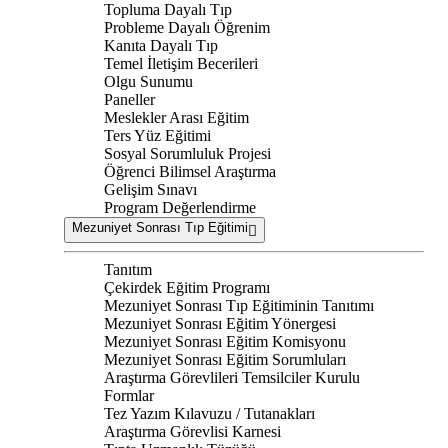
Topluma Dayalı Tıp
Probleme Dayalı Öğrenim
Kanıta Dayalı Tıp
Temel İletişim Becerileri
Olgu Sunumu
Paneller
Meslekler Arası Eğitim
Ters Yüz Eğitimi
Sosyal Sorumluluk Projesi
Öğrenci Bilimsel Araştırma
Gelişim Sınavı
Program Değerlendirme
Mezuniyet Sonrası Tıp Eğitimi
Tanıtım
Çekirdek Eğitim Programı
Mezuniyet Sonrası Tıp Eğitiminin Tanıtımı
Mezuniyet Sonrası Eğitim Yönergesi
Mezuniyet Sonrası Eğitim Komisyonu
Mezuniyet Sonrası Eğitim Sorumluları
Araştırma Görevlileri Temsilciler Kurulu
Formlar
Tez Yazım Kılavuzu / Tutanakları
Araştırma Görevlisi Karnesi