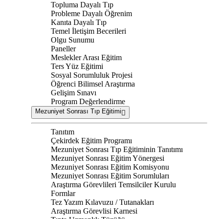
Topluma Dayalı Tıp
Probleme Dayalı Öğrenim
Kanıta Dayalı Tıp
Temel İletişim Becerileri
Olgu Sunumu
Paneller
Meslekler Arası Eğitim
Ters Yüz Eğitimi
Sosyal Sorumluluk Projesi
Öğrenci Bilimsel Araştırma
Gelişim Sınavı
Program Değerlendirme
Mezuniyet Sonrası Tıp Eğitimi
Tanıtım
Çekirdek Eğitim Programı
Mezuniyet Sonrası Tıp Eğitiminin Tanıtımı
Mezuniyet Sonrası Eğitim Yönergesi
Mezuniyet Sonrası Eğitim Komisyonu
Mezuniyet Sonrası Eğitim Sorumluları
Araştırma Görevlileri Temsilciler Kurulu
Formlar
Tez Yazım Kılavuzu / Tutanakları
Araştırma Görevlisi Karnesi