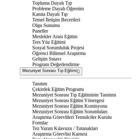
Topluma Dayalı Tıp
Probleme Dayalı Öğrenim
Kanıta Dayalı Tıp
Temel İletişim Becerileri
Olgu Sunumu
Paneller
Meslekler Arası Eğitim
Ters Yüz Eğitimi
Sosyal Sorumluluk Projesi
Öğrenci Bilimsel Araştırma
Gelişim Sınavı
Program Değerlendirme
Mezuniyet Sonrası Tıp Eğitimi
Tanıtım
Çekirdek Eğitim Programı
Mezuniyet Sonrası Tıp Eğitiminin Tanıtımı
Mezuniyet Sonrası Eğitim Yönergesi
Mezuniyet Sonrası Eğitim Komisyonu
Mezuniyet Sonrası Eğitim Sorumluları
Araştırma Görevlileri Temsilciler Kurulu
Formlar
Tez Yazım Kılavuzu / Tutanakları
Araştırma Görevlisi Karnesi