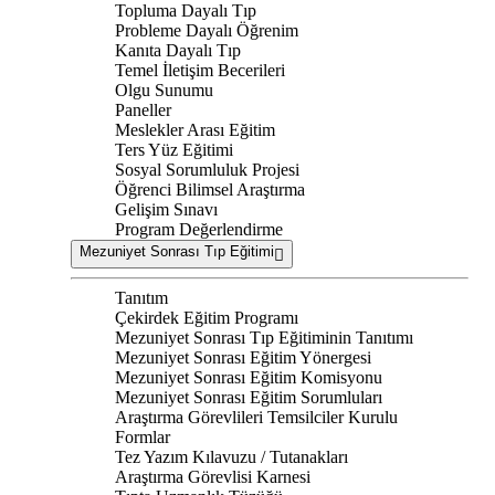
Topluma Dayalı Tıp
Probleme Dayalı Öğrenim
Kanıta Dayalı Tıp
Temel İletişim Becerileri
Olgu Sunumu
Paneller
Meslekler Arası Eğitim
Ters Yüz Eğitimi
Sosyal Sorumluluk Projesi
Öğrenci Bilimsel Araştırma
Gelişim Sınavı
Program Değerlendirme
Mezuniyet Sonrası Tıp Eğitimi
Tanıtım
Çekirdek Eğitim Programı
Mezuniyet Sonrası Tıp Eğitiminin Tanıtımı
Mezuniyet Sonrası Eğitim Yönergesi
Mezuniyet Sonrası Eğitim Komisyonu
Mezuniyet Sonrası Eğitim Sorumluları
Araştırma Görevlileri Temsilciler Kurulu
Formlar
Tez Yazım Kılavuzu / Tutanakları
Araştırma Görevlisi Karnesi