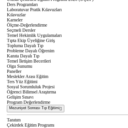
Ders Programları
Laboratuvar Pratik Kılavuzları
Kılavuzlar
Karneler
Ölçme-Değerlendirme
Seçmeli Dersler
Temel Hekimlik Uygulamaları
Tıpta Ekip Üyeliğine Giriş
Topluma Dayalı Tıp
Probleme Dayalı Öğrenim
Kanıta Dayalı Tıp
Temel İletişim Becerileri
Olgu Sunumu
Paneller
Meslekler Arası Eğitim
Ters Yüz Eğitimi
Sosyal Sorumluluk Projesi
Öğrenci Bilimsel Araştırma
Gelişim Sınavı
Program Değerlendirme
Mezuniyet Sonrası Tıp Eğitimi
Tanıtım
Çekirdek Eğitim Programı