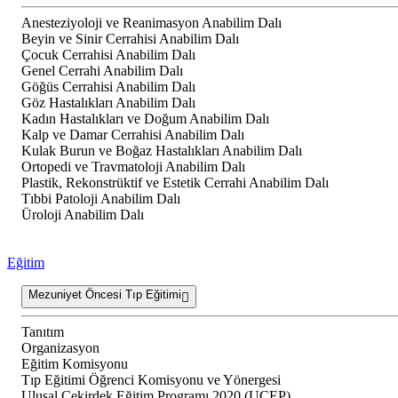
Anesteziyoloji ve Reanimasyon Anabilim Dalı
Beyin ve Sinir Cerrahisi Anabilim Dalı
Çocuk Cerrahisi Anabilim Dalı
Genel Cerrahi Anabilim Dalı
Göğüs Cerrahisi Anabilim Dalı
Göz Hastalıkları Anabilim Dalı
Kadın Hastalıkları ve Doğum Anabilim Dalı
Kalp ve Damar Cerrahisi Anabilim Dalı
Kulak Burun ve Boğaz Hastalıkları Anabilim Dalı
Ortopedi ve Travmatoloji Anabilim Dalı
Plastik, Rekonstrüktif ve Estetik Cerrahi Anabilim Dalı
Tıbbi Patoloji Anabilim Dalı
Üroloji Anabilim Dalı
Eğitim
Mezuniyet Öncesi Tıp Eğitimi
Tanıtım
Organizasyon
Eğitim Komisyonu
Tıp Eğitimi Öğrenci Komisyonu ve Yönergesi
Ulusal Çekirdek Eğitim Programı 2020 (UÇEP)