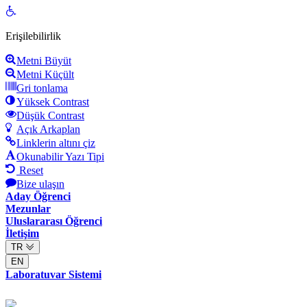
Open
toolbar
Erişilebilirlik
Metni Büyüt
Metni Küçült
Gri tonlama
Yüksek Contrast
Düşük Contrast
Açık Arkaplan
Linklerin altını çiz
Okunabilir Yazı Tipi
Reset
Bize ulaşın
Aday Öğrenci
Mezunlar
Uluslararası Öğrenci
İletişim
TR
EN
Laboratuvar Sistemi