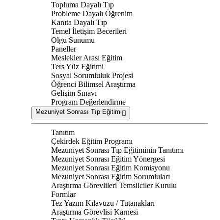
Topluma Dayalı Tıp
Probleme Dayalı Öğrenim
Kanıta Dayalı Tıp
Temel İletişim Becerileri
Olgu Sunumu
Paneller
Meslekler Arası Eğitim
Ters Yüz Eğitimi
Sosyal Sorumluluk Projesi
Öğrenci Bilimsel Araştırma
Gelişim Sınavı
Program Değerlendirme
Mezuniyet Sonrası Tıp Eğitimi
Tanıtım
Çekirdek Eğitim Programı
Mezuniyet Sonrası Tıp Eğitiminin Tanıtımı
Mezuniyet Sonrası Eğitim Yönergesi
Mezuniyet Sonrası Eğitim Komisyonu
Mezuniyet Sonrası Eğitim Sorumluları
Araştırma Görevlileri Temsilciler Kurulu
Formlar
Tez Yazım Kılavuzu / Tutanakları
Araştırma Görevlisi Karnesi