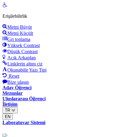
Open
toolbar
Erişilebilirlik
Metni Büyüt
Metni Küçült
Gri tonlama
Yüksek Contrast
Düşük Contrast
Açık Arkaplan
Linklerin altını çiz
Okunabilir Yazı Tipi
Reset
Bize ulaşın
Aday Öğrenci
Mezunlar
Uluslararası Öğrenci
İletişim
TR
EN
Laboratuvar Sistemi