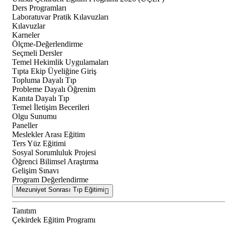
Ders Programları
Laboratuvar Pratik Kılavuzları
Kılavuzlar
Karneler
Ölçme-Değerlendirme
Seçmeli Dersler
Temel Hekimlik Uygulamaları
Tıpta Ekip Üyeliğine Giriş
Topluma Dayalı Tıp
Probleme Dayalı Öğrenim
Kanıta Dayalı Tıp
Temel İletişim Becerileri
Olgu Sunumu
Paneller
Meslekler Arası Eğitim
Ters Yüz Eğitimi
Sosyal Sorumluluk Projesi
Öğrenci Bilimsel Araştırma
Gelişim Sınavı
Program Değerlendirme
Mezuniyet Sonrası Tıp Eğitimi
Tanıtım
Çekirdek Eğitim Programı