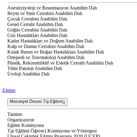
Anesteziyoloji ve Reanimasyon Anabilim Dalı
Beyin ve Sinir Cerrahisi Anabilim Dalı
Çocuk Cerrahisi Anabilim Dalı
Genel Cerrahi Anabilim Dalı
Göğüs Cerrahisi Anabilim Dalı
Göz Hastalıkları Anabilim Dalı
Kadın Hastalıkları ve Doğum Anabilim Dalı
Kalp ve Damar Cerrahisi Anabilim Dalı
Kulak Burun ve Boğaz Hastalıkları Anabilim Dalı
Ortopedi ve Travmatoloji Anabilim Dalı
Plastik, Rekonstrüktif ve Estetik Cerrahi Anabilim Dalı
Tıbbi Patoloji Anabilim Dalı
Üroloji Anabilim Dalı
Eğitim
Mezuniyet Öncesi Tıp Eğitimi
Tanıtım
Organizasyon
Eğitim Komisyonu
Tıp Eğitimi Öğrenci Komisyonu ve Yönergesi
Ulusal Çekirdek Eğitim Programı 2020 (UÇEP)