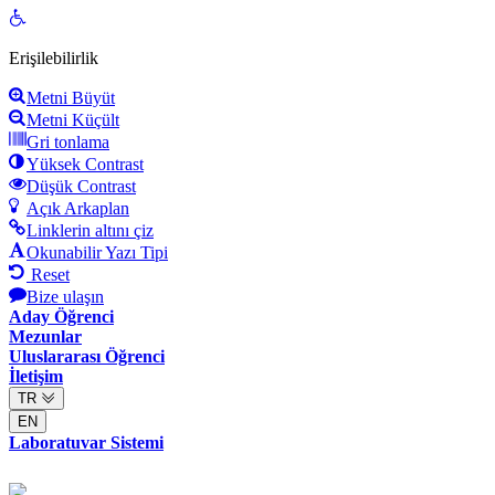
Open
toolbar
Erişilebilirlik
Metni Büyüt
Metni Küçült
Gri tonlama
Yüksek Contrast
Düşük Contrast
Açık Arkaplan
Linklerin altını çiz
Okunabilir Yazı Tipi
Reset
Bize ulaşın
Aday Öğrenci
Mezunlar
Uluslararası Öğrenci
İletişim
TR
EN
Laboratuvar Sistemi