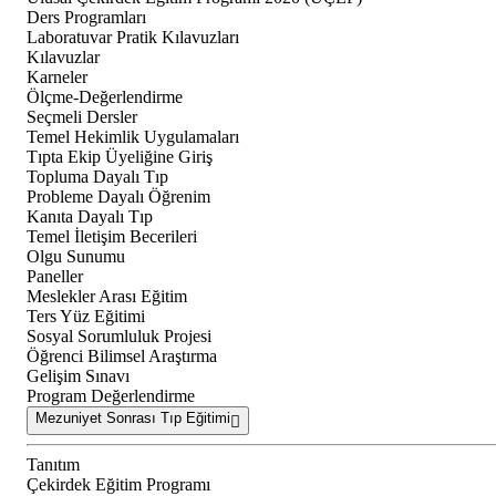
Ders Programları
Laboratuvar Pratik Kılavuzları
Kılavuzlar
Karneler
Ölçme-Değerlendirme
Seçmeli Dersler
Temel Hekimlik Uygulamaları
Tıpta Ekip Üyeliğine Giriş
Topluma Dayalı Tıp
Probleme Dayalı Öğrenim
Kanıta Dayalı Tıp
Temel İletişim Becerileri
Olgu Sunumu
Paneller
Meslekler Arası Eğitim
Ters Yüz Eğitimi
Sosyal Sorumluluk Projesi
Öğrenci Bilimsel Araştırma
Gelişim Sınavı
Program Değerlendirme
Mezuniyet Sonrası Tıp Eğitimi
Tanıtım
Çekirdek Eğitim Programı