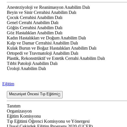
Anesteziyoloji ve Reanimasyon Anabilim Dalı
Beyin ve Sinir Cerrahisi Anabilim Dalı
Çocuk Cerrahisi Anabilim Dalı
Genel Cerrahi Anabilim Dalı
Göğüs Cerrahisi Anabilim Dalı
Göz Hastalıkları Anabilim Dalı
Kadın Hastalıkları ve Doğum Anabilim Dalı
Kalp ve Damar Cerrahisi Anabilim Dalı
Kulak Burun ve Boğaz Hastalıkları Anabilim Dalı
Ortopedi ve Travmatoloji Anabilim Dalı
Plastik, Rekonstrüktif ve Estetik Cerrahi Anabilim Dalı
Tıbbi Patoloji Anabilim Dalı
Üroloji Anabilim Dalı
Eğitim
Mezuniyet Öncesi Tıp Eğitimi
Tanıtım
Organizasyon
Eğitim Komisyonu
Tıp Eğitimi Öğrenci Komisyonu ve Yönergesi
Ulusal Çekirdek Eğitim Programı 2020 (UÇEP)