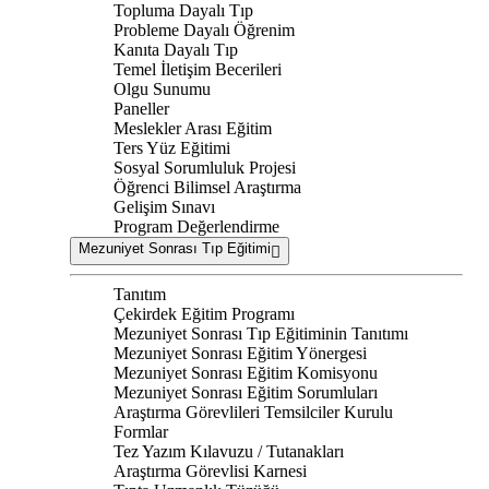
Topluma Dayalı Tıp
Probleme Dayalı Öğrenim
Kanıta Dayalı Tıp
Temel İletişim Becerileri
Olgu Sunumu
Paneller
Meslekler Arası Eğitim
Ters Yüz Eğitimi
Sosyal Sorumluluk Projesi
Öğrenci Bilimsel Araştırma
Gelişim Sınavı
Program Değerlendirme
Mezuniyet Sonrası Tıp Eğitimi
Tanıtım
Çekirdek Eğitim Programı
Mezuniyet Sonrası Tıp Eğitiminin Tanıtımı
Mezuniyet Sonrası Eğitim Yönergesi
Mezuniyet Sonrası Eğitim Komisyonu
Mezuniyet Sonrası Eğitim Sorumluları
Araştırma Görevlileri Temsilciler Kurulu
Formlar
Tez Yazım Kılavuzu / Tutanakları
Araştırma Görevlisi Karnesi