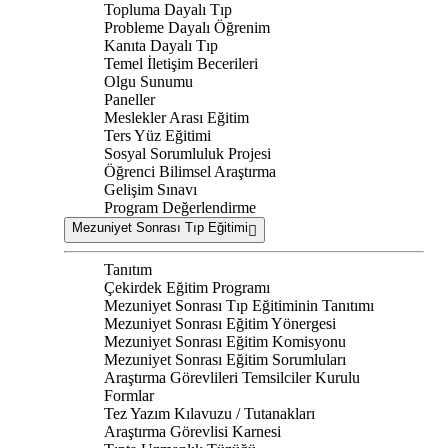
Topluma Dayalı Tıp
Probleme Dayalı Öğrenim
Kanıta Dayalı Tıp
Temel İletişim Becerileri
Olgu Sunumu
Paneller
Meslekler Arası Eğitim
Ters Yüz Eğitimi
Sosyal Sorumluluk Projesi
Öğrenci Bilimsel Araştırma
Gelişim Sınavı
Program Değerlendirme
Mezuniyet Sonrası Tıp Eğitimi
Tanıtım
Çekirdek Eğitim Programı
Mezuniyet Sonrası Tıp Eğitiminin Tanıtımı
Mezuniyet Sonrası Eğitim Yönergesi
Mezuniyet Sonrası Eğitim Komisyonu
Mezuniyet Sonrası Eğitim Sorumluları
Araştırma Görevlileri Temsilciler Kurulu
Formlar
Tez Yazım Kılavuzu / Tutanakları
Araştırma Görevlisi Karnesi