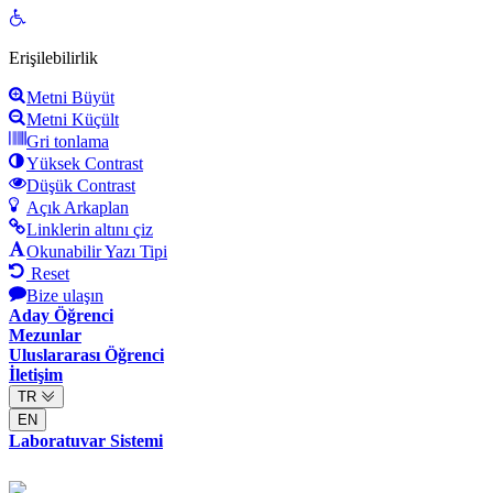
Open
toolbar
Erişilebilirlik
Metni Büyüt
Metni Küçült
Gri tonlama
Yüksek Contrast
Düşük Contrast
Açık Arkaplan
Linklerin altını çiz
Okunabilir Yazı Tipi
Reset
Bize ulaşın
Aday Öğrenci
Mezunlar
Uluslararası Öğrenci
İletişim
TR
EN
Laboratuvar Sistemi