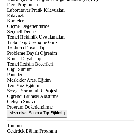
Ders Programları
Laboratuvar Pratik Kılavuzları
Kılavuzlar
Karneler
Ölçme-Değerlendirme
Seçmeli Dersler
Temel Hekimlik Uygulamaları
Tıpta Ekip Üyeliğine Giriş
Topluma Dayalı Tıp
Probleme Dayalı Öğrenim
Kanıta Dayalı Tıp
Temel İletişim Becerileri
Olgu Sunumu
Paneller
Meslekler Arası Eğitim
Ters Yüz Eğitimi
Sosyal Sorumluluk Projesi
Öğrenci Bilimsel Araştırma
Gelişim Sınavı
Program Değerlendirme
Mezuniyet Sonrası Tıp Eğitimi
Tanıtım
Çekirdek Eğitim Programı