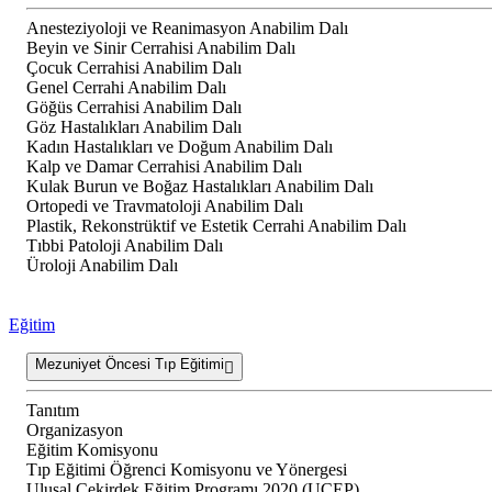
Anesteziyoloji ve Reanimasyon Anabilim Dalı
Beyin ve Sinir Cerrahisi Anabilim Dalı
Çocuk Cerrahisi Anabilim Dalı
Genel Cerrahi Anabilim Dalı
Göğüs Cerrahisi Anabilim Dalı
Göz Hastalıkları Anabilim Dalı
Kadın Hastalıkları ve Doğum Anabilim Dalı
Kalp ve Damar Cerrahisi Anabilim Dalı
Kulak Burun ve Boğaz Hastalıkları Anabilim Dalı
Ortopedi ve Travmatoloji Anabilim Dalı
Plastik, Rekonstrüktif ve Estetik Cerrahi Anabilim Dalı
Tıbbi Patoloji Anabilim Dalı
Üroloji Anabilim Dalı
Eğitim
Mezuniyet Öncesi Tıp Eğitimi
Tanıtım
Organizasyon
Eğitim Komisyonu
Tıp Eğitimi Öğrenci Komisyonu ve Yönergesi
Ulusal Çekirdek Eğitim Programı 2020 (UÇEP)