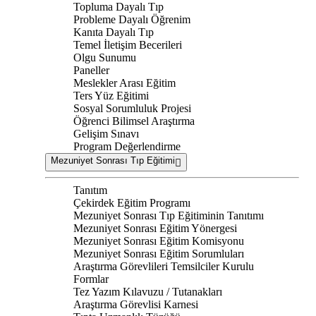
Topluma Dayalı Tıp
Probleme Dayalı Öğrenim
Kanıta Dayalı Tıp
Temel İletişim Becerileri
Olgu Sunumu
Paneller
Meslekler Arası Eğitim
Ters Yüz Eğitimi
Sosyal Sorumluluk Projesi
Öğrenci Bilimsel Araştırma
Gelişim Sınavı
Program Değerlendirme
Mezuniyet Sonrası Tıp Eğitimi
Tanıtım
Çekirdek Eğitim Programı
Mezuniyet Sonrası Tıp Eğitiminin Tanıtımı
Mezuniyet Sonrası Eğitim Yönergesi
Mezuniyet Sonrası Eğitim Komisyonu
Mezuniyet Sonrası Eğitim Sorumluları
Araştırma Görevlileri Temsilciler Kurulu
Formlar
Tez Yazım Kılavuzu / Tutanakları
Araştırma Görevlisi Karnesi