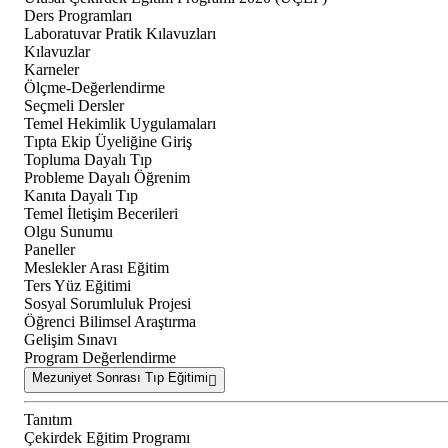
Ders Programları
Laboratuvar Pratik Kılavuzları
Kılavuzlar
Karneler
Ölçme-Değerlendirme
Seçmeli Dersler
Temel Hekimlik Uygulamaları
Tıpta Ekip Üyeliğine Giriş
Topluma Dayalı Tıp
Probleme Dayalı Öğrenim
Kanıta Dayalı Tıp
Temel İletişim Becerileri
Olgu Sunumu
Paneller
Meslekler Arası Eğitim
Ters Yüz Eğitimi
Sosyal Sorumluluk Projesi
Öğrenci Bilimsel Araştırma
Gelişim Sınavı
Program Değerlendirme
Mezuniyet Sonrası Tıp Eğitimi
Tanıtım
Çekirdek Eğitim Programı