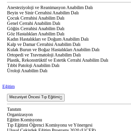
Anesteziyoloji ve Reanimasyon Anabilim Dalı
Beyin ve Sinir Cerrahisi Anabilim Dalı
Çocuk Cerrahisi Anabilim Dalı
Genel Cerrahi Anabilim Dalı
Göğüs Cerrahisi Anabilim Dalı
Göz Hastalıkları Anabilim Dalı
Kadın Hastalıkları ve Doğum Anabilim Dalı
Kalp ve Damar Cerrahisi Anabilim Dalı
Kulak Burun ve Boğaz Hastalıkları Anabilim Dalı
Ortopedi ve Travmatoloji Anabilim Dalı
Plastik, Rekonstrüktif ve Estetik Cerrahi Anabilim Dalı
Tıbbi Patoloji Anabilim Dalı
Üroloji Anabilim Dalı
Eğitim
Mezuniyet Öncesi Tıp Eğitimi
Tanıtım
Organizasyon
Eğitim Komisyonu
Tıp Eğitimi Öğrenci Komisyonu ve Yönergesi
Ulusal Çekirdek Eğitim Programı 2020 (UÇEP)