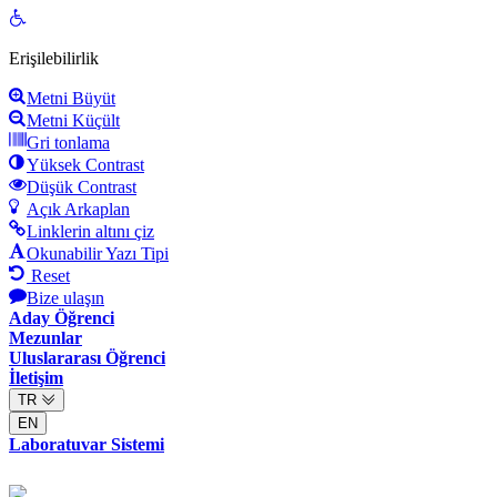
Open
toolbar
Erişilebilirlik
Metni Büyüt
Metni Küçült
Gri tonlama
Yüksek Contrast
Düşük Contrast
Açık Arkaplan
Linklerin altını çiz
Okunabilir Yazı Tipi
Reset
Bize ulaşın
Aday Öğrenci
Mezunlar
Uluslararası Öğrenci
İletişim
TR
EN
Laboratuvar Sistemi