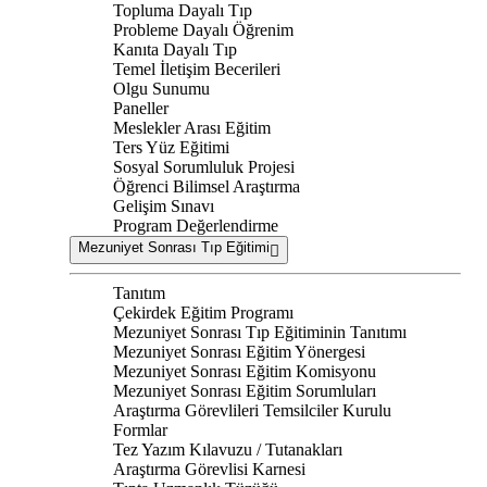
Topluma Dayalı Tıp
Probleme Dayalı Öğrenim
Kanıta Dayalı Tıp
Temel İletişim Becerileri
Olgu Sunumu
Paneller
Meslekler Arası Eğitim
Ters Yüz Eğitimi
Sosyal Sorumluluk Projesi
Öğrenci Bilimsel Araştırma
Gelişim Sınavı
Program Değerlendirme
Mezuniyet Sonrası Tıp Eğitimi
Tanıtım
Çekirdek Eğitim Programı
Mezuniyet Sonrası Tıp Eğitiminin Tanıtımı
Mezuniyet Sonrası Eğitim Yönergesi
Mezuniyet Sonrası Eğitim Komisyonu
Mezuniyet Sonrası Eğitim Sorumluları
Araştırma Görevlileri Temsilciler Kurulu
Formlar
Tez Yazım Kılavuzu / Tutanakları
Araştırma Görevlisi Karnesi