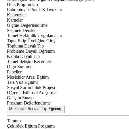
Ders Programları
Laboratuvar Pratik Kılavuzları
Kılavuzlar
Karneler
Ölçme-Değerlendirme
Seçmeli Dersler
Temel Hekimlik Uygulamaları
Tıpta Ekip Üyeliğine Giriş
Topluma Dayalı Tıp
Probleme Dayalı Öğrenim
Kanıta Dayalı Tıp
Temel İletişim Becerileri
Olgu Sunumu
Paneller
Meslekler Arası Eğitim
Ters Yüz Eğitimi
Sosyal Sorumluluk Projesi
Öğrenci Bilimsel Araştırma
Gelişim Sınavı
Program Değerlendirme
Mezuniyet Sonrası Tıp Eğitimi
Tanıtım
Çekirdek Eğitim Programı