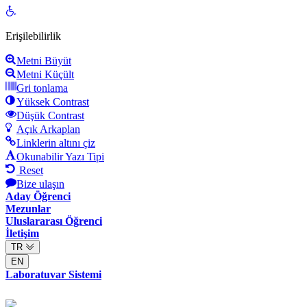
Open
toolbar
Erişilebilirlik
Metni Büyüt
Metni Küçült
Gri tonlama
Yüksek Contrast
Düşük Contrast
Açık Arkaplan
Linklerin altını çiz
Okunabilir Yazı Tipi
Reset
Bize ulaşın
Aday Öğrenci
Mezunlar
Uluslararası Öğrenci
İletişim
TR
EN
Laboratuvar Sistemi