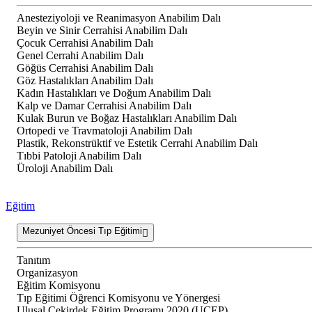
Anesteziyoloji ve Reanimasyon Anabilim Dalı
Beyin ve Sinir Cerrahisi Anabilim Dalı
Çocuk Cerrahisi Anabilim Dalı
Genel Cerrahi Anabilim Dalı
Göğüs Cerrahisi Anabilim Dalı
Göz Hastalıkları Anabilim Dalı
Kadın Hastalıkları ve Doğum Anabilim Dalı
Kalp ve Damar Cerrahisi Anabilim Dalı
Kulak Burun ve Boğaz Hastalıkları Anabilim Dalı
Ortopedi ve Travmatoloji Anabilim Dalı
Plastik, Rekonstrüktif ve Estetik Cerrahi Anabilim Dalı
Tıbbi Patoloji Anabilim Dalı
Üroloji Anabilim Dalı
Eğitim
Mezuniyet Öncesi Tıp Eğitimi
Tanıtım
Organizasyon
Eğitim Komisyonu
Tıp Eğitimi Öğrenci Komisyonu ve Yönergesi
Ulusal Çekirdek Eğitim Programı 2020 (UÇEP)