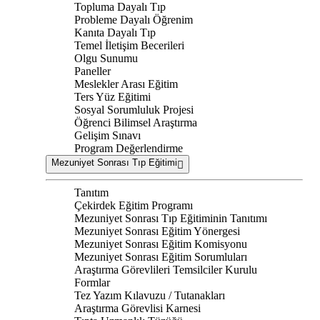
Topluma Dayalı Tıp
Probleme Dayalı Öğrenim
Kanıta Dayalı Tıp
Temel İletişim Becerileri
Olgu Sunumu
Paneller
Meslekler Arası Eğitim
Ters Yüz Eğitimi
Sosyal Sorumluluk Projesi
Öğrenci Bilimsel Araştırma
Gelişim Sınavı
Program Değerlendirme
Mezuniyet Sonrası Tıp Eğitimi
Tanıtım
Çekirdek Eğitim Programı
Mezuniyet Sonrası Tıp Eğitiminin Tanıtımı
Mezuniyet Sonrası Eğitim Yönergesi
Mezuniyet Sonrası Eğitim Komisyonu
Mezuniyet Sonrası Eğitim Sorumluları
Araştırma Görevlileri Temsilciler Kurulu
Formlar
Tez Yazım Kılavuzu / Tutanakları
Araştırma Görevlisi Karnesi