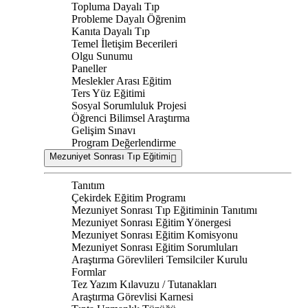
Topluma Dayalı Tıp
Probleme Dayalı Öğrenim
Kanıta Dayalı Tıp
Temel İletişim Becerileri
Olgu Sunumu
Paneller
Meslekler Arası Eğitim
Ters Yüz Eğitimi
Sosyal Sorumluluk Projesi
Öğrenci Bilimsel Araştırma
Gelişim Sınavı
Program Değerlendirme
Mezuniyet Sonrası Tıp Eğitimi
Tanıtım
Çekirdek Eğitim Programı
Mezuniyet Sonrası Tıp Eğitiminin Tanıtımı
Mezuniyet Sonrası Eğitim Yönergesi
Mezuniyet Sonrası Eğitim Komisyonu
Mezuniyet Sonrası Eğitim Sorumluları
Araştırma Görevlileri Temsilciler Kurulu
Formlar
Tez Yazım Kılavuzu / Tutanakları
Araştırma Görevlisi Karnesi