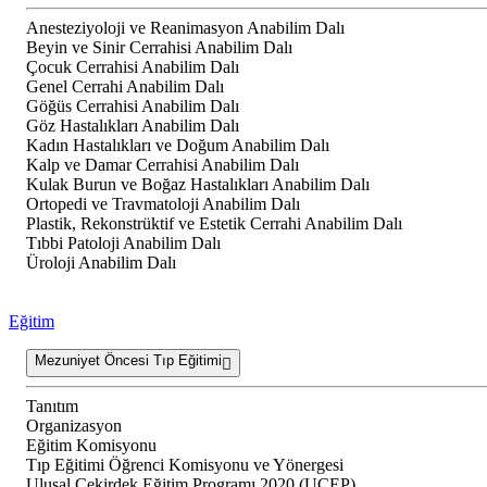
Anesteziyoloji ve Reanimasyon Anabilim Dalı
Beyin ve Sinir Cerrahisi Anabilim Dalı
Çocuk Cerrahisi Anabilim Dalı
Genel Cerrahi Anabilim Dalı
Göğüs Cerrahisi Anabilim Dalı
Göz Hastalıkları Anabilim Dalı
Kadın Hastalıkları ve Doğum Anabilim Dalı
Kalp ve Damar Cerrahisi Anabilim Dalı
Kulak Burun ve Boğaz Hastalıkları Anabilim Dalı
Ortopedi ve Travmatoloji Anabilim Dalı
Plastik, Rekonstrüktif ve Estetik Cerrahi Anabilim Dalı
Tıbbi Patoloji Anabilim Dalı
Üroloji Anabilim Dalı
Eğitim
Mezuniyet Öncesi Tıp Eğitimi
Tanıtım
Organizasyon
Eğitim Komisyonu
Tıp Eğitimi Öğrenci Komisyonu ve Yönergesi
Ulusal Çekirdek Eğitim Programı 2020 (UÇEP)