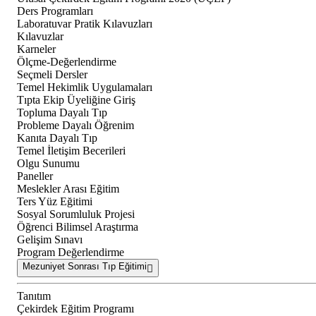
Ders Programları
Laboratuvar Pratik Kılavuzları
Kılavuzlar
Karneler
Ölçme-Değerlendirme
Seçmeli Dersler
Temel Hekimlik Uygulamaları
Tıpta Ekip Üyeliğine Giriş
Topluma Dayalı Tıp
Probleme Dayalı Öğrenim
Kanıta Dayalı Tıp
Temel İletişim Becerileri
Olgu Sunumu
Paneller
Meslekler Arası Eğitim
Ters Yüz Eğitimi
Sosyal Sorumluluk Projesi
Öğrenci Bilimsel Araştırma
Gelişim Sınavı
Program Değerlendirme
Mezuniyet Sonrası Tıp Eğitimi
Tanıtım
Çekirdek Eğitim Programı