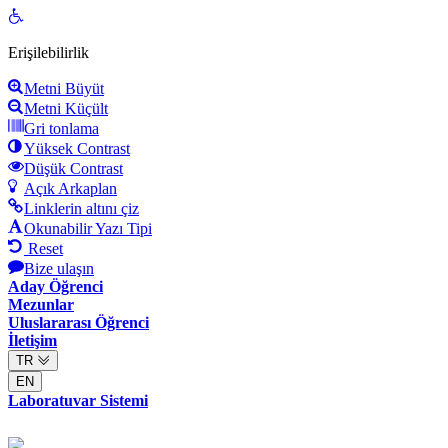
Open
toolbar
Erişilebilirlik
Metni Büyüt
Metni Küçült
Gri tonlama
Yüksek Contrast
Düşük Contrast
Açık Arkaplan
Linklerin altını çiz
Okunabilir Yazı Tipi
Reset
Bize ulaşın
Aday Öğrenci
Mezunlar
Uluslararası Öğrenci
İletişim
TR
EN
Laboratuvar Sistemi