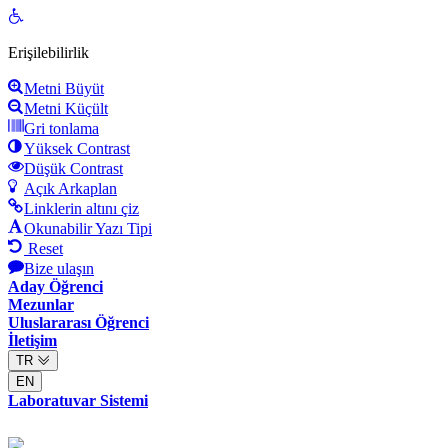
Open
toolbar
Erişilebilirlik
Metni Büyüt
Metni Küçült
Gri tonlama
Yüksek Contrast
Düşük Contrast
Açık Arkaplan
Linklerin altını çiz
Okunabilir Yazı Tipi
Reset
Bize ulaşın
Aday Öğrenci
Mezunlar
Uluslararası Öğrenci
İletişim
TR
EN
Laboratuvar Sistemi