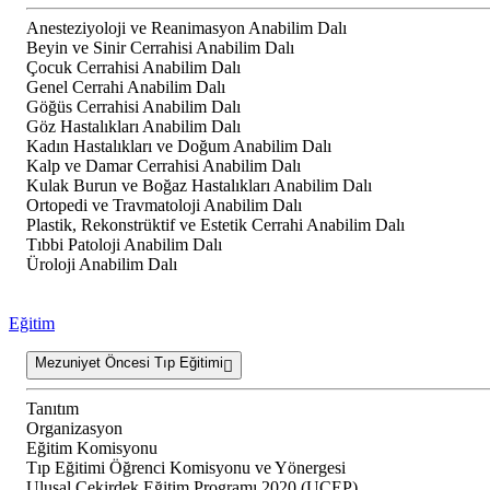
Anesteziyoloji ve Reanimasyon Anabilim Dalı
Beyin ve Sinir Cerrahisi Anabilim Dalı
Çocuk Cerrahisi Anabilim Dalı
Genel Cerrahi Anabilim Dalı
Göğüs Cerrahisi Anabilim Dalı
Göz Hastalıkları Anabilim Dalı
Kadın Hastalıkları ve Doğum Anabilim Dalı
Kalp ve Damar Cerrahisi Anabilim Dalı
Kulak Burun ve Boğaz Hastalıkları Anabilim Dalı
Ortopedi ve Travmatoloji Anabilim Dalı
Plastik, Rekonstrüktif ve Estetik Cerrahi Anabilim Dalı
Tıbbi Patoloji Anabilim Dalı
Üroloji Anabilim Dalı
Eğitim
Mezuniyet Öncesi Tıp Eğitimi
Tanıtım
Organizasyon
Eğitim Komisyonu
Tıp Eğitimi Öğrenci Komisyonu ve Yönergesi
Ulusal Çekirdek Eğitim Programı 2020 (UÇEP)