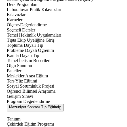
Ders Programları
Laboratuvar Pratik Kılavuzları
Kılavuzlar
Karneler
Ölçme-Değerlendirme
Seçmeli Dersler
Temel Hekimlik Uygulamaları
Tıpta Ekip Üyeliğine Giriş
Topluma Dayalı Tıp
Probleme Dayalı Öğrenim
Kanıta Dayalı Tıp
Temel İletişim Becerileri
Olgu Sunumu
Paneller
Meslekler Arası Eğitim
Ters Yüz Eğitimi
Sosyal Sorumluluk Projesi
Öğrenci Bilimsel Araştırma
Gelişim Sınavı
Program Değerlendirme
Mezuniyet Sonrası Tıp Eğitimi
Tanıtım
Çekirdek Eğitim Programı