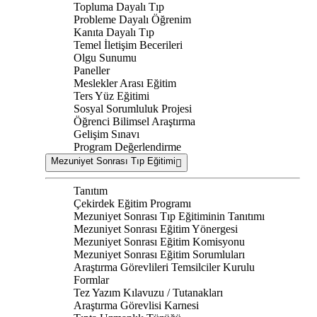
Topluma Dayalı Tıp
Probleme Dayalı Öğrenim
Kanıta Dayalı Tıp
Temel İletişim Becerileri
Olgu Sunumu
Paneller
Meslekler Arası Eğitim
Ters Yüz Eğitimi
Sosyal Sorumluluk Projesi
Öğrenci Bilimsel Araştırma
Gelişim Sınavı
Program Değerlendirme
Mezuniyet Sonrası Tıp Eğitimi
Tanıtım
Çekirdek Eğitim Programı
Mezuniyet Sonrası Tıp Eğitiminin Tanıtımı
Mezuniyet Sonrası Eğitim Yönergesi
Mezuniyet Sonrası Eğitim Komisyonu
Mezuniyet Sonrası Eğitim Sorumluları
Araştırma Görevlileri Temsilciler Kurulu
Formlar
Tez Yazım Kılavuzu / Tutanakları
Araştırma Görevlisi Karnesi