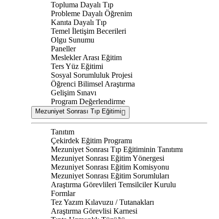
Topluma Dayalı Tıp
Probleme Dayalı Öğrenim
Kanıta Dayalı Tıp
Temel İletişim Becerileri
Olgu Sunumu
Paneller
Meslekler Arası Eğitim
Ters Yüz Eğitimi
Sosyal Sorumluluk Projesi
Öğrenci Bilimsel Araştırma
Gelişim Sınavı
Program Değerlendirme
Mezuniyet Sonrası Tıp Eğitimi
Tanıtım
Çekirdek Eğitim Programı
Mezuniyet Sonrası Tıp Eğitiminin Tanıtımı
Mezuniyet Sonrası Eğitim Yönergesi
Mezuniyet Sonrası Eğitim Komisyonu
Mezuniyet Sonrası Eğitim Sorumluları
Araştırma Görevlileri Temsilciler Kurulu
Formlar
Tez Yazım Kılavuzu / Tutanakları
Araştırma Görevlisi Karnesi