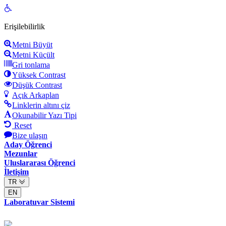
Open
toolbar
Erişilebilirlik
Metni Büyüt
Metni Küçült
Gri tonlama
Yüksek Contrast
Düşük Contrast
Açık Arkaplan
Linklerin altını çiz
Okunabilir Yazı Tipi
Reset
Bize ulaşın
Aday Öğrenci
Mezunlar
Uluslararası Öğrenci
İletişim
TR
EN
Laboratuvar Sistemi