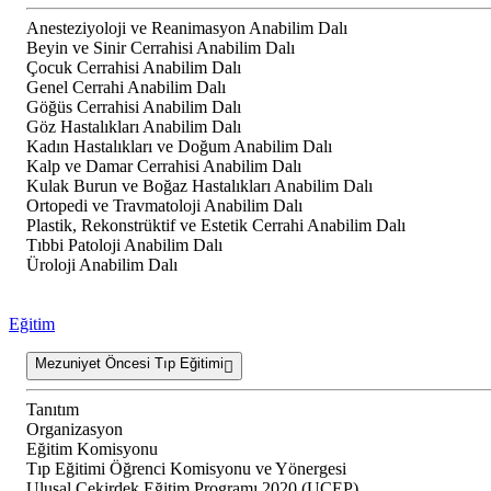
Anesteziyoloji ve Reanimasyon Anabilim Dalı
Beyin ve Sinir Cerrahisi Anabilim Dalı
Çocuk Cerrahisi Anabilim Dalı
Genel Cerrahi Anabilim Dalı
Göğüs Cerrahisi Anabilim Dalı
Göz Hastalıkları Anabilim Dalı
Kadın Hastalıkları ve Doğum Anabilim Dalı
Kalp ve Damar Cerrahisi Anabilim Dalı
Kulak Burun ve Boğaz Hastalıkları Anabilim Dalı
Ortopedi ve Travmatoloji Anabilim Dalı
Plastik, Rekonstrüktif ve Estetik Cerrahi Anabilim Dalı
Tıbbi Patoloji Anabilim Dalı
Üroloji Anabilim Dalı
Eğitim
Mezuniyet Öncesi Tıp Eğitimi
Tanıtım
Organizasyon
Eğitim Komisyonu
Tıp Eğitimi Öğrenci Komisyonu ve Yönergesi
Ulusal Çekirdek Eğitim Programı 2020 (UÇEP)