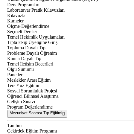
Ders Programları
Laboratuvar Pratik Kılavuzları
Kılavuzlar
Karneler
Ölçme-Değerlendirme
Seçmeli Dersler
Temel Hekimlik Uygulamaları
Tıpta Ekip Üyeliğine Giriş
Topluma Dayalı Tıp
Probleme Dayalı Öğrenim
Kanıta Dayalı Tıp
Temel İletişim Becerileri
Olgu Sunumu
Paneller
Meslekler Arası Eğitim
Ters Yüz Eğitimi
Sosyal Sorumluluk Projesi
Öğrenci Bilimsel Araştırma
Gelişim Sınavı
Program Değerlendirme
Mezuniyet Sonrası Tıp Eğitimi
Tanıtım
Çekirdek Eğitim Programı