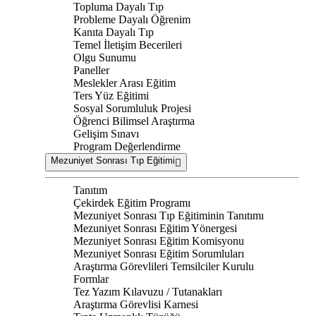
Topluma Dayalı Tıp
Probleme Dayalı Öğrenim
Kanıta Dayalı Tıp
Temel İletişim Becerileri
Olgu Sunumu
Paneller
Meslekler Arası Eğitim
Ters Yüz Eğitimi
Sosyal Sorumluluk Projesi
Öğrenci Bilimsel Araştırma
Gelişim Sınavı
Program Değerlendirme
Mezuniyet Sonrası Tıp Eğitimi
Tanıtım
Çekirdek Eğitim Programı
Mezuniyet Sonrası Tıp Eğitiminin Tanıtımı
Mezuniyet Sonrası Eğitim Yönergesi
Mezuniyet Sonrası Eğitim Komisyonu
Mezuniyet Sonrası Eğitim Sorumluları
Araştırma Görevlileri Temsilciler Kurulu
Formlar
Tez Yazım Kılavuzu / Tutanakları
Araştırma Görevlisi Karnesi